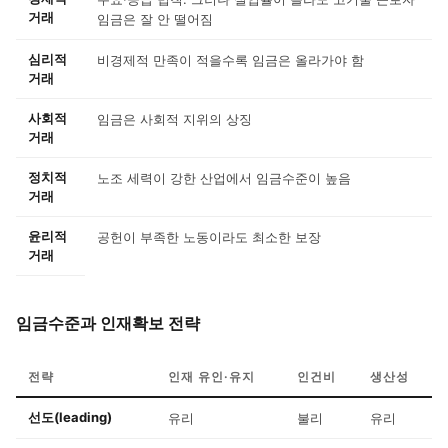
거래
임금은 잘 안 떨어짐
심리적
비경제적 만족이 적을수록 임금은 올라가야 함
거래
사회적
임금은 사회적 지위의 상징
거래
정치적
노조 세력이 강한 산업에서 임금수준이 높음
거래
윤리적
공헌이 부족한 노동이라도 최소한 보장
거래
임금수준과 인재확보 전략
전략
인재 유인·유지
인건비
생산성
선도(leading)
유리
불리
유리