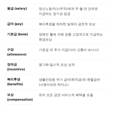
봉급 (salary)
정신노동자(사무직)에게 주·월·연 단위로
지급하는 장기성 임금
급여 (pay)
복리후생을 제외한 일체의 금전적 보상
기본급 (base)
정해진 룰에 의해 공통·고정적으로 지급하는
현금보상
수당
기본급 외 추가 지급(식비·교통비·보너스)
(allowance)
장려금
동기화·일시적 포상 성격
(incentive)
복리후생
생활안정용 부가 급여(퇴직금)와 현물급여
(benefits)
(사원아파트·탁아소)
보상
위의 모든 금전·서비스적 혜택을 포괄
(compensation)