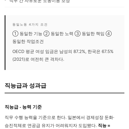
직무 간 자유로운 노동이동 보장
동일노동 4가지 조건
① 동일한 기능 ② 동일한 노력 ③ 동일한 책임 ④
동일한 작업조건
OECD 평균 여성 임금은 남성의 87.2%, 한국은 67.5%
(2021)로 여전히 큰 격차다.
직능급과 성과급
직능급 - 능력 기준
직무 수행 능력을 기준으로 한다. 일본에서 경제성장 둔화·
승진적체로 연공급 유지가 어려워지자 도입됐다.
직능 =