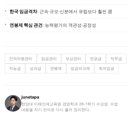
한국 임금격차
: 근속·규모·신분에서 유럽보다 훨씬 큼
연봉제 핵심 관건
: 능력평가의 객관성·공정성
인적자원관리
임금관리
보상관리
연공급
직무급
직능급
성과급
연봉제
임금피크제
최저임금
junetapa
한양대 미래인재교육원 경영학과 26-1학기 수강생. 수업
내용을 자기 언어로 다시 풀어 정리한다.