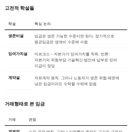
고전적 학설들
학설
핵심 논리
생존비설
임금은 생존 가능한 수준이면 된다. 장기적으로
평균임금은 생계비 수준에 수렴
잉여가치설
마르크스 - 자본가가 잉여가치를 착취. 반론:
자본가의 위험부담·기술혁신·법인세 납부로 잉여
지급이 정당
계약설
자유계약 원칙. 그러나 노동자가 생존 위협 때문에
낮은 임금이라도 수락할 수밖에 없음
거래형태로 본 임금
거래
관점
경제적
수요·공급 법칙. 그러나 실업률이 올라도 고기술 근로자