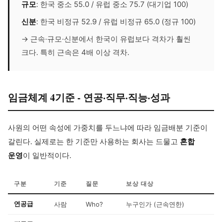
규모
: 한국 중소 55.0 / 유럽 중소 75.7 (대기업 100)
신분
: 한국 비정규 52.9 / 유럽 비정규 65.0 (정규 100)
→ 근속·규모·신분에서 한국이 유럽보다 격차가 훨씬
크다. 특히 근속은 4배 이상 격차.
임금체계 4기준 - 연공·직무·직능·성과
사원의 어떤 속성에 가중치를 두느냐에 따라 임금배분 기준이
갈린다. 실제로는 한 기준만 사용하는 회사는 드물고
혼합
운영
이 일반적이다.
구분
기준
질문
보상 대상
연공급
사람
Who?
누구인가 (근속연한)