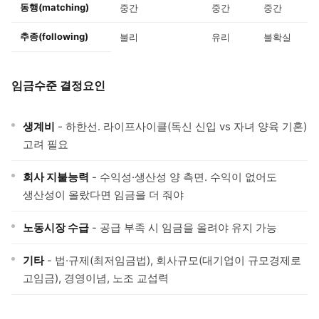
동행(matching)
중간
중간
중간
추종(following)
불리
유리
불확실
임금수준 결정요인
생계비
- 하한선. 라이프사이클(독신 신입 vs 자녀 양육 기혼)
고려 필요
회사 지불능력
- 수익성·생산성 양 측면. 수익이 없어도
생산성이 올랐다면 임금을 더 줘야
노동시장 수급
- 공급 부족 시 임금을 올려야 유지 가능
기타
- 법·규제(최저임금법), 회사규모(대기업이 규모경제로
고임금), 경영이념, 노조 교섭력