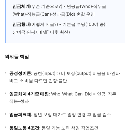
임금체계
(무슨 기준으로?) - 연공급(Who)·직무급
(What)·직능급(Can)·성과급(Did) 혼합 운영
임금형태
(어떻게 지급?) - 기본급·수당(100여 종)·
상여금·연봉제(IMF 이후 확산)
외워둘 핵심
공정성이론
: 공헌(input) 대비 보상(output) 비율을 타인과
비교 → 비율 다르면 긴장·불만
임금체계 4기준 매핑
: Who-What-Can-Did = 연공-직무-
직능-성과
임금피크제
: 정년 보장 대가로 일정 연령 후 임금 감소
동일노동 4조건
: 동일 기능·노력·책임·작업조건