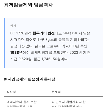
최저임금제와 임금격차
역사
BC 1770년경
함무라비 법전
에도 "부녀자에게 일을
시켰으면 적어도 하루 8gus의 곡물을 지급하라"는
규정이 있었다. 한국은 그로부터 약 4,000년 후인
1988년
에야 최저임금제를 도입했다. 2023년 기준
시급 9,620원, 월급 1,745,150원이다.
최저임금제의 필요성과 문제점
필요성
문제점
계약자유의 한계 보완
타 근로자 취업기회 제한
저임금노동자 보호
소비자 부담·물가 상승