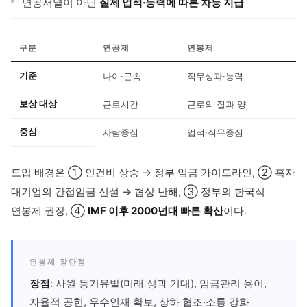
연공서열이 아닌
실제 업적·능력에 따른 차등 지급
구분
연공제
연봉제
기준
나이·근속
직무성과·능력
보상 대상
근로시간
근로의 질과 양
중심
사람중심
업적·직무중심
도입 배경은 ① 인건비 상승 → 정부 임금 가이드라인, ② 흑자
대기업의 간접임금 신설 → 협상 난해, ③ 정부의 한국식
연봉제 권장, ④
IMF 이후 2000년대 빠른 확산
이다.
연봉제 장단점
장점
: 사원 동기유발(미래 성과 기대), 임금관리 용이,
자율적 공헌, 우수인재 확보, 상하 협조·소통 강화