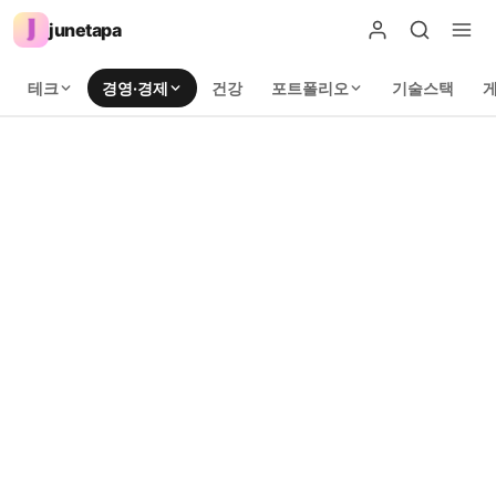
junetapa
테크
경영·경제
건강
포트폴리오
기술스택