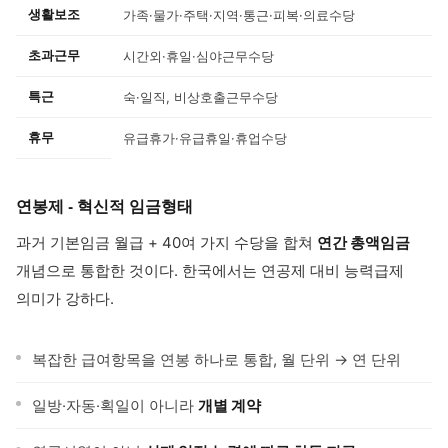
생활보조
가족·물가·주택·지역·통근·피복·의료수당
초과근무
시간외·휴일·심야근무수당
특근
숙·일직, 비상호출근무수당
휴무
유급휴가·유급휴일·휴업수당
연봉제 - 혁신적 임금형태
과거 기본임금 월급 + 40여 가지 수당을 합쳐
연간 총액임금
개념으로 통합한 것이다. 한국에서는 연공제 대비 능력급제
의미가 강하다.
복잡한 급여항목을 연봉 하나로 통합, 월 단위 → 연 단위
일방·자동·획일이 아니라
개별 계약