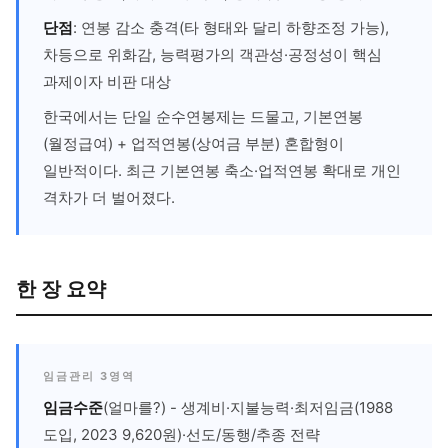
단점
: 연봉 감소 충격(타 형태와 달리 하향조정 가능),
차등으로 위화감, 능력평가의 객관성·공정성이 핵심
과제이자 비판 대상
한국에서는 단일 순수연봉제는 드물고, 기본연봉
(월정급여) + 업적연봉(상여금 부분) 혼합형이
일반적이다. 최근 기본연봉 축소·업적연봉 확대로 개인
격차가 더 벌어졌다.
한 장 요약
임금관리 3영역
임금수준
(얼마를?) - 생계비·지불능력·최저임금(1988
도입, 2023 9,620원)·선도/동행/추종 전략