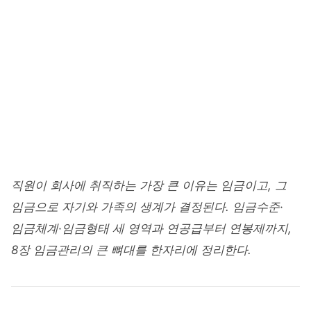
Home
/
경영·경제
/
인적자원관리
HUMAN RESOURCE MANAGEMENT
임금관리 - 임금수준·체계·형태와
연봉제 제8장
junetapa
2026. 4. 18
20 min read
직원이 회사에 취직하는 가장 큰 이유는 임금이고, 그
임금으로 자기와 가족의 생계가 결정된다. 임금수준·
임금체계·임금형태 세 영역과 연공급부터 연봉제까지,
8장 임금관리의 큰 뼈대를 한자리에 정리한다.