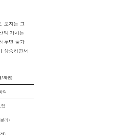
, 토지는 그
산의 가치는
금해두면 물가
이 상승하면서
금/채권)
하락
보험
(불리)
정)