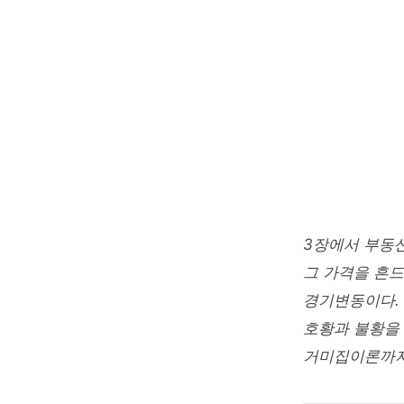
Home
/
경영·경제
REAL ESTATE
인플레이
junetapa
2026. 3.
3장에서 부동
그 가격을 흔드
경기변동이다.
호황과 불황을
거미집이론까지