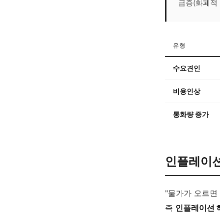
급증(화폐적 
유형
수요견인
비용인상
통화량 증가
인플레이션
"물가가 오르면
즉
인플레이션 헤지(