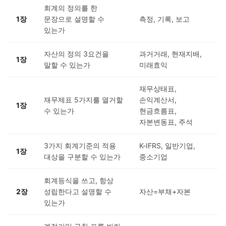
회계의 정의를 한
1장
문장으로 설명할 수
측정, 기록, 보고
있는가
자산의 정의 3요건을
과거거래, 현재지배,
1장
말할 수 있는가
미래효익
재무상태표,
재무제표 5가지를 열거할
손익계산서,
1장
수 있는가
현금흐름표,
자본변동표, 주석
3가지 회계기준의 적용
K-IFRS, 일반기업,
1장
대상을 구분할 수 있는가
중소기업
회계등식을 쓰고, 항상
2장
성립한다고 설명할 수
자산=부채+자본
있는가