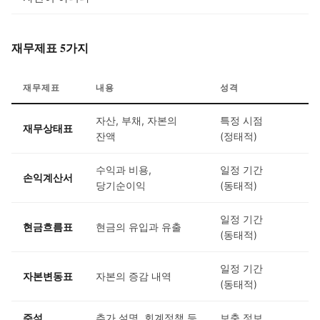
재무제표 5가지
재무제표
내용
성격
자산, 부채, 자본의
특정 시점
재무상태표
잔액
(정태적)
수익과 비용,
일정 기간
손익계산서
당기순이익
(동태적)
일정 기간
현금흐름표
현금의 유입과 유출
(동태적)
일정 기간
자본변동표
자본의 증감 내역
(동태적)
주석
추가 설명, 회계정책 등
보충 정보