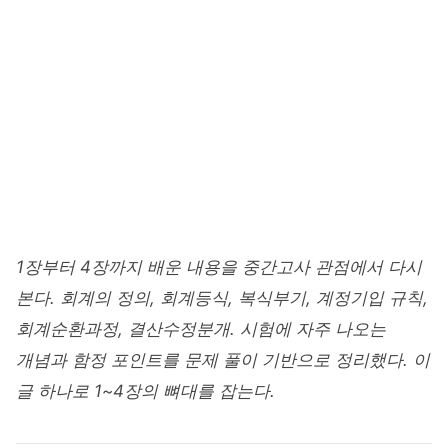
Home
/
Business Blog
/
회계원리
/
중간고사 총정리
ACCOUNTING · MIDTERM
회계원리 중간고사 총정리 : 1~4장
핵심 요약
junetapa
2026. 4. 11
약 22 min read
1장부터 4장까지 배운 내용을 중간고사 관점에서 다시
본다. 회계의 정의, 회계등식, 복식부기, 계정기입 규칙,
회계순환과정, 결산수정분개. 시험에 자주 나오는
개념과 함정 포인트를 문제 풀이 기반으로 정리했다. 이
글 하나로 1~4장의 뼈대를 잡는다.