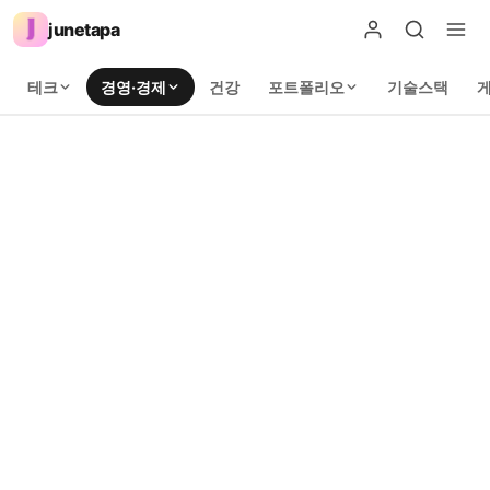
junetapa
테크
경영·경제
건강
포트폴리오
기술스택