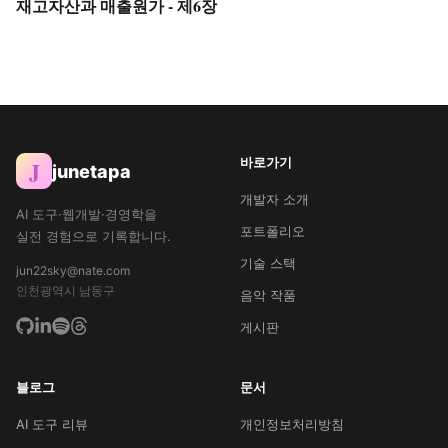
재고자산과 매출원가 - 제6장
바로가기
J
junetapa
개발자 소개
AI 도구·웹개발·경영학을
포트폴리오
실전 경험으로 기록합니다.
기술 스택
jun22sky@nate.com
인천광역시 남동구
음악 작품
게시판
블로그
문서
AI 도구 리뷰
개인정보처리방침