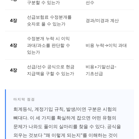
구분할 수 있는가
선수
선급보험료 수정분개를
4장
경과/미경과 계산
숫자로 풀 수 있는가
수정분개 누락 시 이익
4장
과대/과소를 판단할 수
비용 누락→이익 과대
있는가
선급/선수 공식으로 현금
비용+기말선급-
4장
지급액을 구할 수 있는가
기초선급
마지막 점검
회계등식, 계정기입 규칙, 발생/이연 구분은 시험의
뼈대다. 이 세 가지를 확실하게 잡으면 어떤 유형의
문제가 나와도 풀이의 실마리를 찾을 수 있다. 공식을
외우는 것보다 "왜 이렇게 되는지"를 이해하는 것이