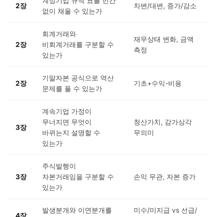
계정기입 규칙 표를 빈칸
2장
차변/대변, 증가/감소
없이 채울 수 있는가
회계거래와
재무상태 변화, 금액
2장
비회계거래를 구분할 수
측정
있는가
기말자본 공식으로 역산
2장
기초+수익-비용
문제를 풀 수 있는가
계속기업 가정이
무너지면 무엇이
청산가치, 감가상각
3장
바뀌는지 설명할 수
무의미
있는가
주식발행이
3장
자본거래임을 구분할 수
손익 무관, 자본 증가
있는가
발생분개와 이연분개를
미수/미지급 vs 선급/
4장