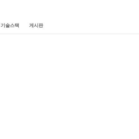
기술스택
게시판
/
경영학개론