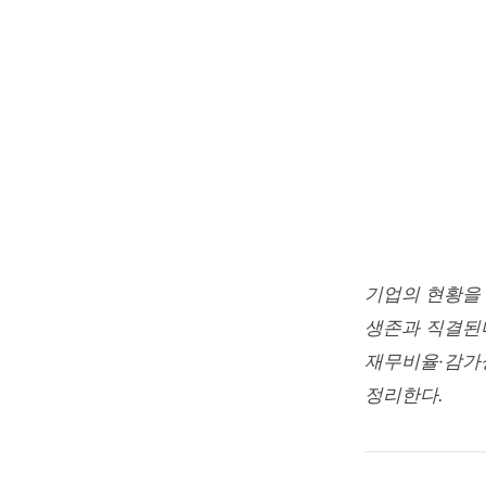
BUSINESS ADM
회계와 
감가상
junetapa
2026. 5.
기업의 현황을
생존과 직결된다
재무비율·감가상
정리한다.