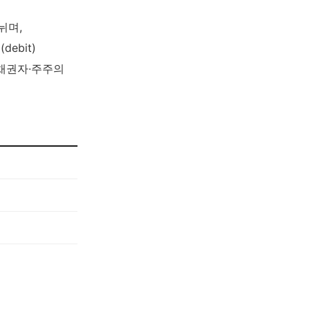
뉘며,
ebit)
 채권자·주주의