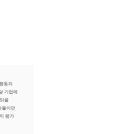
 행동의
달 기업에
S)을
자율이던
지 평가