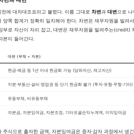
전에 대차대조표라고 불렸다. 이름 그대로
차변
과
대변
으로 나
 양쪽 합계가 정확히 일치해야 한다. 차변은 재무자원을 빌려서(d
부로 자산이 자리 잡고, 대변은 재무자원을 빌려주는(credit)
자본이 들어간다.
대변 (부채 + 자본)
현금·예금 등 1년 이내 현금화 가능 (당좌자산, 재고자산)
지분·부동산·설비·영업권 등 단기 현금화 불가 (투자·유형·무형·기타)
유동부채, 비유동부채
자본금, 자본잉여금, 자본조정, 기타포괄손익누계액, 이익잉여금
 주식으로 출자한 금액, 자본잉여금은 증자·감자 과정에서 생긴