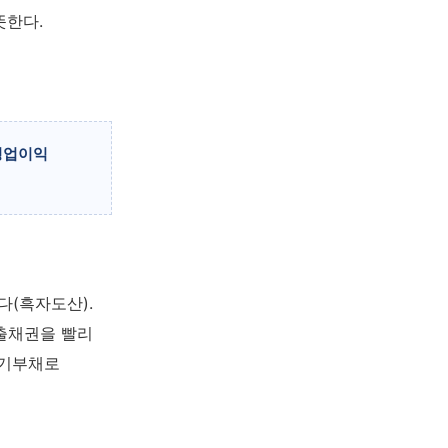
뜻한다.
 영업이익
(흑자도산).
매출채권을 빨리
장기부채로