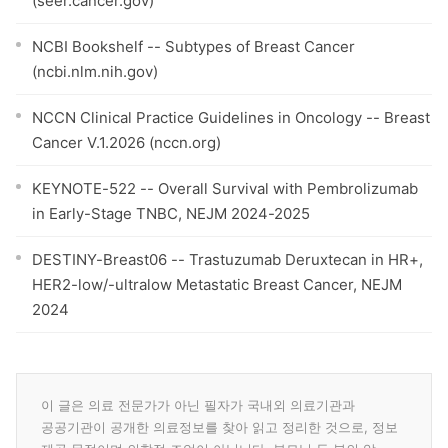
(seer.cancer.gov)
NCBI Bookshelf -- Subtypes of Breast Cancer
(ncbi.nlm.nih.gov)
NCCN Clinical Practice Guidelines in Oncology -- Breast
Cancer V.1.2026 (nccn.org)
KEYNOTE-522 -- Overall Survival with Pembrolizumab
in Early-Stage TNBC, NEJM 2024-2025
DESTINY-Breast06 -- Trastuzumab Deruxtecan in HR+,
HER2-low/-ultralow Metastatic Breast Cancer, NEJM
2024
이 글은 의료 전문가가 아닌 필자가 국내외 의료기관과
공공기관이 공개한 의료정보를 찾아 읽고 정리한 것으로, 정보