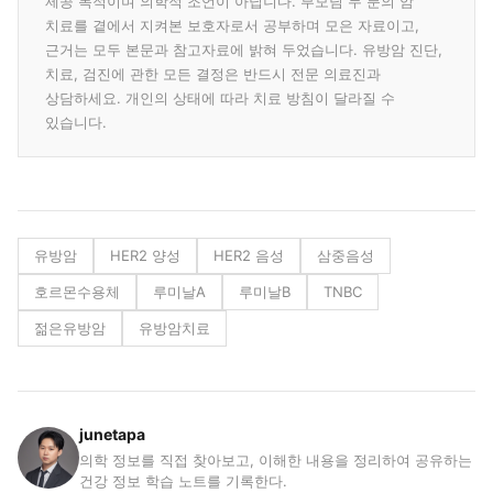
제공 목적이며 의학적 조언이 아닙니다. 부모님 두 분의 암
치료를 곁에서 지켜본 보호자로서 공부하며 모은 자료이고,
근거는 모두 본문과 참고자료에 밝혀 두었습니다. 유방암 진단,
치료, 검진에 관한 모든 결정은 반드시 전문 의료진과
상담하세요. 개인의 상태에 따라 치료 방침이 달라질 수
있습니다.
유방암
HER2 양성
HER2 음성
삼중음성
호르몬수용체
루미날A
루미날B
TNBC
젊은유방암
유방암치료
junetapa
의학 정보를 직접 찾아보고, 이해한 내용을 정리하여 공유하는
건강 정보 학습 노트를 기록한다.