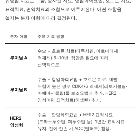
유방암 치료는 수술, 방사선 치료, 항암화학요법, 호르몬 치료,
표적치료, 면역치료의 조합으로 이루어진다. 어떤 조합을
쓸지는 분자 아형에 따라 결정된다.
분자 아형
주요 치료 방향
수술 + 호르몬 치료(타목시펜, 아로마타제
루미날 A
억제제) 5~10년. 항암은 필요에 따라
선택적으로.
수술 + 항암화학요법 + 호르몬 치료. 재발
위험이 높은 경우 CDK4/6 억제제(리보시클립·
루미날 B
아베마시클립)를 보조요법에 추가. HER2
양성이면 표적치료(허셉틴) 추가.
수술 + 항암화학요법 + HER2 표적치료
HER2
(트라스투주맙, 퍼투주맙 등). 1년간 표적치료
양성형
유지. 전이·잔존 시 ADC(엔허투) 활용.