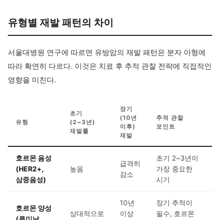
유형별 재발 패턴의 차이
서울대병원 연구에 따르면 유방암의 재발 패턴은 분자 아형에
따라 확연히 다르다. 이것은 치료 후 추적 관찰 전략에 직접적인
영향을 미친다.
장기
초기
(10년
추적 관찰
유형
(2~3년)
이후)
포인트
재발률
재발
호르몬 음성
초기 2~3년이
급격히
(HER2+,
높음
가장 중요한
감소
삼중음성)
시기
10년
장기 추적이
호르몬 양성
상대적으로
이상
필수, 호르몬
(루미날