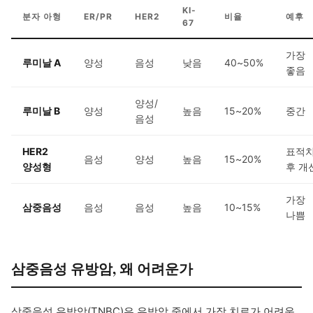
KI-
분자 아형
ER/PR
HER2
비율
예후
67
가장
루미날 A
양성
음성
낮음
40~50%
좋음
양성/
루미날 B
양성
높음
15~20%
중간
음성
HER2
표적
음성
양성
높음
15~20%
양성형
후 개
가장
삼중음성
음성
음성
높음
10~15%
나쁨
삼중음성 유방암, 왜 어려운가
삼중음성 유방암(TNBC)은 유방암 중에서 가장 치료가 어려운