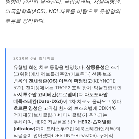
방향이 완전히 달라진다. 국립암센터, 서울대병원,
미국암학회(ACS), NCI 자료를 바탕으로 유방암의
분류를 정리한다.
2026년 6월 업데이트
유형별 최신 치료 동향을 반영했다.
삼중음성
은 조기
(고위험)에서 펨브롤리주맙(키트루다) 선행·보조
병용의
전체생존(OS) 이득이 확정
됐고(KEYNOTE-
522), 전이성에서는 TROP2 표적 항체-약물접합체인
사시투주맙 고비테칸(트로델비)
과
다토포타맙
데룩스테칸(Dato-DXd)
이 1차 치료로 올라오고 있다.
호르몬 양성
은 고위험 환자의 보조요법에 CDK4/6
억제제(리보시클립·아베마시클립)가 추가되는
추세이며, HER2 저발현을 넘어
HER2-초저발현
(ultralow)
까지 트라스투주맙 데룩스테칸(엔허투)의
적응증이 넓어졌다(DESTINY-Breast06). 구체적