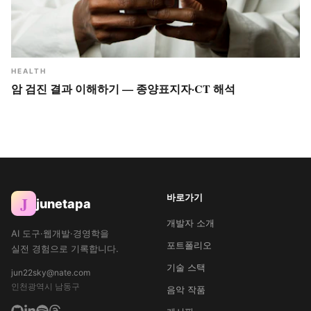
HEALTH
암 검진 결과 이해하기 — 종양표지자·CT 해석
바로가기
J
junetapa
개발자 소개
AI 도구·웹개발·경영학을
포트폴리오
실전 경험으로 기록합니다.
기술 스택
jun22sky@nate.com
인천광역시 남동구
음악 작품