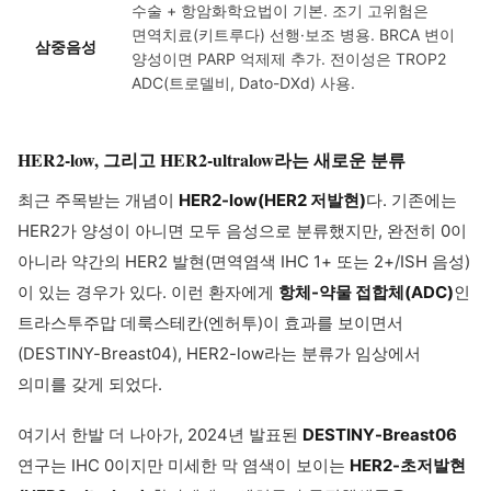
수술 + 항암화학요법이 기본. 조기 고위험은
면역치료(키트루다) 선행·보조 병용. BRCA 변이
삼중음성
양성이면 PARP 억제제 추가. 전이성은 TROP2
ADC(트로델비, Dato-DXd) 사용.
HER2-low, 그리고 HER2-ultralow라는 새로운 분류
최근 주목받는 개념이
HER2-low(HER2 저발현)
다. 기존에는
HER2가 양성이 아니면 모두 음성으로 분류했지만, 완전히 0이
아니라 약간의 HER2 발현(면역염색 IHC 1+ 또는 2+/ISH 음성)
이 있는 경우가 있다. 이런 환자에게
항체-약물 접합체(ADC)
인
트라스투주맙 데룩스테칸(엔허투)이 효과를 보이면서
(DESTINY-Breast04), HER2-low라는 분류가 임상에서
의미를 갖게 되었다.
여기서 한발 더 나아가, 2024년 발표된
DESTINY-Breast06
연구는 IHC 0이지만 미세한 막 염색이 보이는
HER2-초저발현