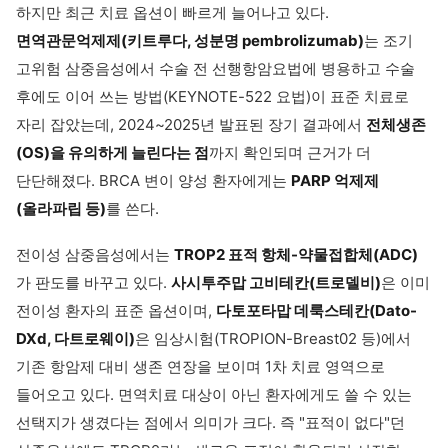
하지만 최근 치료 옵션이 빠르게 늘어나고 있다.
면역관문억제제(키트루다, 성분명 pembrolizumab)
는 조기
고위험 삼중음성에서 수술 전 선행항암요법에 병용하고 수술
후에도 이어 쓰는 방법(KEYNOTE-522 요법)이 표준 치료로
자리 잡았는데, 2024~2025년 발표된 장기 결과에서
전체생존
(OS)을 유의하게 늘린다는 점
까지 확인되며 근거가 더
단단해졌다. BRCA 변이 양성 환자에게는
PARP 억제제
(올라파립 등)
를 쓴다.
전이성 삼중음성에서는
TROP2 표적 항체-약물접합체(ADC)
가 판도를 바꾸고 있다.
사시투주맙 고비테칸(트로델비)
은 이미
전이성 환자의 표준 옵션이며,
다토포타맙 데룩스테칸(Dato-
DXd, 다트로웨이)
은 임상시험(TROPION-Breast02 등)에서
기존 항암제 대비 생존 연장을 보이며 1차 치료 영역으로
들어오고 있다. 면역치료 대상이 아닌 환자에게도 쓸 수 있는
선택지가 생겼다는 점에서 의미가 크다. 즉 "표적이 없다"던