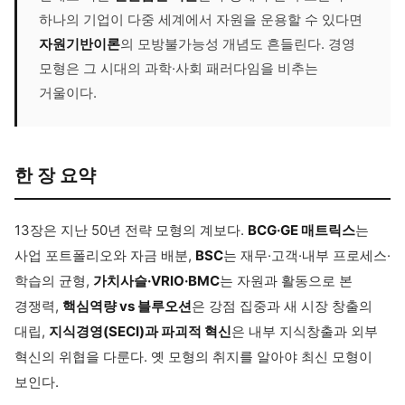
하나의 기업이 다중 세계에서 자원을 운용할 수 있다면
자원기반이론
의 모방불가능성 개념도 흔들린다. 경영
모형은 그 시대의 과학·사회 패러다임을 비추는
거울이다.
한 장 요약
13장은 지난 50년 전략 모형의 계보다.
BCG·GE 매트릭스
는
사업 포트폴리오와 자금 배분,
BSC
는 재무·고객·내부 프로세스·
학습의 균형,
가치사슬·VRIO·BMC
는 자원과 활동으로 본
경쟁력,
핵심역량 vs 블루오션
은 강점 집중과 새 시장 창출의
대립,
지식경영(SECI)과 파괴적 혁신
은 내부 지식창출과 외부
혁신의 위협을 다룬다. 옛 모형의 취지를 알아야 최신 모형이
보인다.