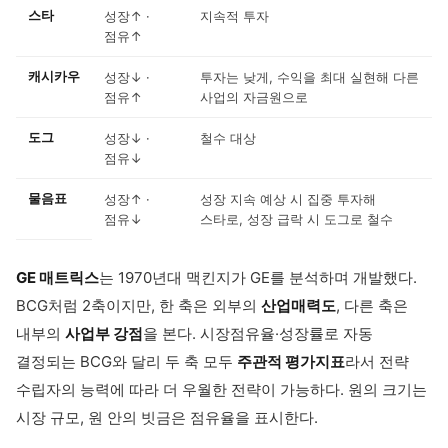
스타
성장↑ ·
지속적 투자
점유↑
캐시카우
성장↓ ·
투자는 낮게, 수익을 최대 실현해 다른
점유↑
사업의 자금원으로
도그
성장↓ ·
철수 대상
점유↓
물음표
성장↑ ·
성장 지속 예상 시 집중 투자해
점유↓
스타로, 성장 급락 시 도그로 철수
GE 매트릭스
는 1970년대 맥킨지가 GE를 분석하며 개발했다.
BCG처럼 2축이지만, 한 축은 외부의
산업매력도
, 다른 축은
내부의
사업부 강점
을 본다. 시장점유율·성장률로 자동
결정되는 BCG와 달리 두 축 모두
주관적 평가지표
라서 전략
수립자의 능력에 따라 더 우월한 전략이 가능하다. 원의 크기는
시장 규모, 원 안의 빗금은 점유율을 표시한다.