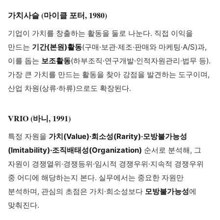
가치사슬 (마이클 포터, 1980)
기업이 가치를 창출하는 활동을 둘로 나눈다. 직접 이익을
만드는
기간(본원)활동
(구매·보관·제조·판매와 마케팅·A/S)과,
이를 돕는
보조활동
(하부조직·연구개발·인적자원관리·법무 등).
가장 큰 가치를 만드는 활동을 찾아 강점을 발견하는 도구이며,
산업 차원(상류·하류)으로도 확장된다.
VRIO (바니, 1991)
특정 자원을
가치(Value)·희소성(Rarity)·모방불가능성
(Imitability)·조직배태성(Organization)
순서로 분석해, 그
자원이 경쟁열위·경쟁등위·임시적 경쟁우위·지속적 경쟁우위
중 어디에 해당하는지 본다. 실무에서는 중요한 자원만
분석하며, 관심의 초점은 가치·희소성보다
모방불가능성
에
맞춰진다.