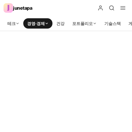
junetapa
테크
경영·경제
건강
포트폴리오
기술스택