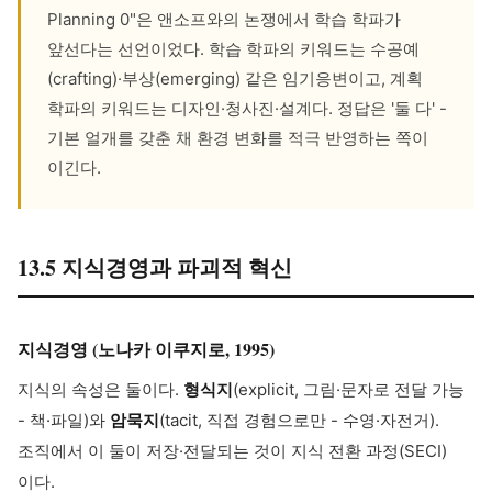
Planning 0"은 앤소프와의 논쟁에서 학습 학파가
앞선다는 선언이었다. 학습 학파의 키워드는 수공예
(crafting)·부상(emerging) 같은 임기응변이고, 계획
학파의 키워드는 디자인·청사진·설계다. 정답은 '둘 다' -
기본 얼개를 갖춘 채 환경 변화를 적극 반영하는 쪽이
이긴다.
13.5 지식경영과 파괴적 혁신
지식경영 (노나카 이쿠지로, 1995)
지식의 속성은 둘이다.
형식지
(explicit, 그림·문자로 전달 가능
- 책·파일)와
암묵지
(tacit, 직접 경험으로만 - 수영·자전거).
조직에서 이 둘이 저장·전달되는 것이 지식 전환 과정(SECI)
이다.