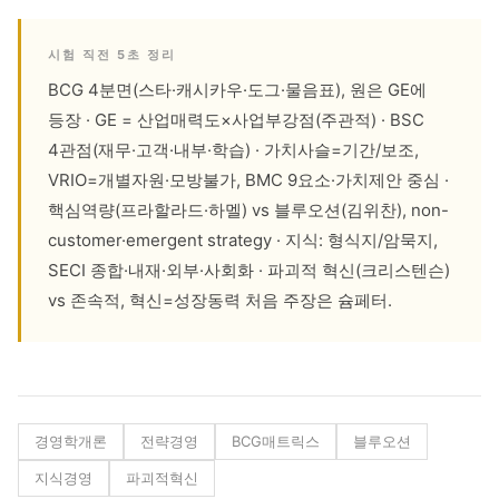
시험 직전 5초 정리
BCG 4분면(스타·캐시카우·도그·물음표), 원은 GE에
등장 · GE = 산업매력도×사업부강점(주관적) · BSC
4관점(재무·고객·내부·학습) · 가치사슬=기간/보조,
VRIO=개별자원·모방불가, BMC 9요소·가치제안 중심 ·
핵심역량(프라할라드·하멜) vs 블루오션(김위찬), non-
customer·emergent strategy · 지식: 형식지/암묵지,
SECI 종합·내재·외부·사회화 · 파괴적 혁신(크리스텐슨)
vs 존속적, 혁신=성장동력 처음 주장은 슘페터.
경영학개론
전략경영
BCG매트릭스
블루오션
지식경영
파괴적혁신