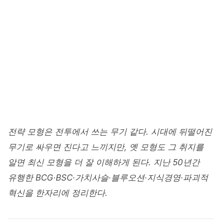
Home
/
경영·경제
/
경영학개론
BUSINESS ADMINISTRATION
경영 모형의 진화 - BCG부터
블루오션·지식경영까지 제13장
junetapa
2026. 5. 23
9 min read
전략 모형은 전투에서 쓰는 무기 같다. 시대에 뒤떨어진
무기로 싸우면 진다고 느끼지만, 옛 모형도 그 취지를
알면 최신 모형을 더 잘 이해하게 된다. 지난 50년간
유행한 BCG·BSC·가치사슬·블루오션·지식경영·파괴적
혁신을 한자리에 정리한다.