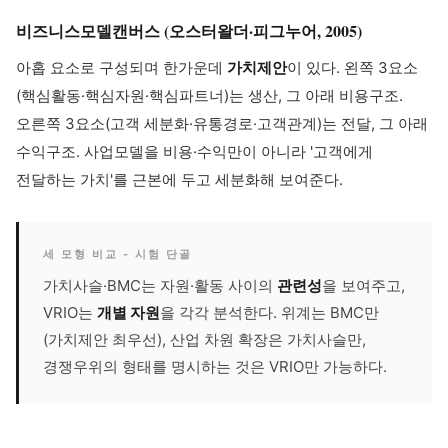
비즈니스모델캔버스 (오스터왈더·피그누어, 2005)
아홉 요소로 구성되며 한가운데
가치제안
이 있다. 왼쪽 3요소
(핵심활동·핵심자원·핵심파트너)는 생산, 그 아래 비용구조.
오른쪽 3요소(고객 세분화·유통경로·고객관계)는 전달, 그 아래
수익구조. 사업모델을 비용·수익만이 아니라 '고객에게
전달하는 가치'를 근본에 두고 세분화해 보여준다.
세 모형 비교 - 시험 단골
가치사슬·BMC는 자원·활동 사이의
관련성
을 보여주고,
VRIO는
개별 자원
을 각각 분석한다. 위계는 BMC만
(가치제안 최우선), 산업 차원 확장은 가치사슬만,
경쟁우위의 형태를 명시하는 것은 VRIO만 가능하다.