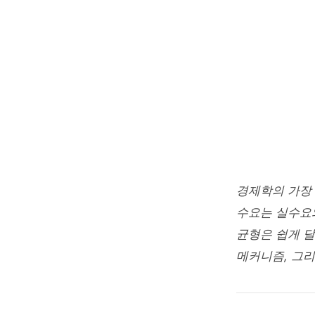
Home
/
경영·경제
REAL ESTATE
부동산의
junetapa
2026. 3.
경제학의 가장
수요는 실수요와
균형은 쉽게 달
메커니즘, 그