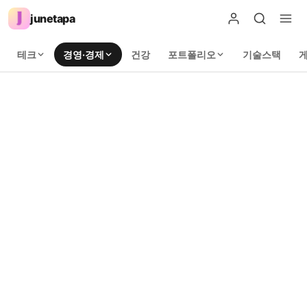
junetapa
테크
경영·경제
건강
포트폴리오
기술스택