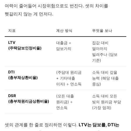
여력이 줄어들어 시장위험으로도 번진다. 셋의 차이를
헷갈리지 않는 게 먼저다.
지표
계산 방식
무엇을 보나
LTV
대출금 ÷
집값 대비
(주택담보인정비율)
담보가치
얼마까지
빌려주나 (담보
기준)
DTI
(주담대 원리금
소득 대비 갚을
(총부채상환비율)
+ 기타대출
능력 (해당 대출
이자) ÷ 연소득
중심)
DSR
(모든 대출
소득 대비 모든
(총부채원리금상환비율)
원리금) ÷
빚의 원리금 부담
연소득
(가장 엄격)
셋의 관계를 한 줄로 정리하면 이렇다.
LTV는 담보를, DTI는