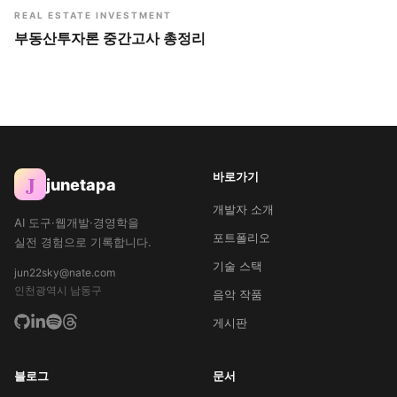
REAL ESTATE INVESTMENT
부동산투자론 중간고사 총정리
바로가기
J
junetapa
개발자 소개
AI 도구·웹개발·경영학을
포트폴리오
실전 경험으로 기록합니다.
기술 스택
jun22sky@nate.com
인천광역시 남동구
음악 작품
게시판
블로그
문서