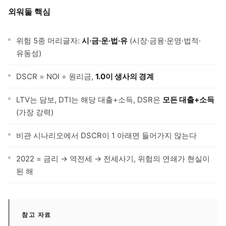
외워둘 핵심
위험 5종 머리글자:
시·금·운·법·유
(시장·금융·운영·법적·
유동성)
DSCR = NOI ÷ 원리금,
1.0이 생사의 경계
LTV는 담보, DTI는 해당 대출+소득, DSR은
모든 대출+소득
(가장 강력)
비관 시나리오에서 DSCR이 1 아래면 들어가지 않는다
2022 = 금리 → 역전세 → 전세사기, 위험의 연쇄가 현실이
된 해
참고 자료