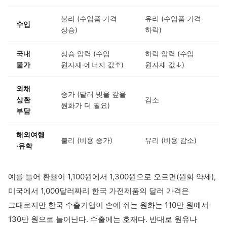
불리 (수입품 가격
유리 (수입품 가격
수입
상승)
하락)
국내
상승 압력 (수입
하락 압력 (수입
물가
원자재·에너지 값↑)
원자재 값↓)
외채
증가 (달러 빚을 갚을
상환
감소
원화가 더 필요)
부담
해외여행
불리 (비용 증가)
유리 (비용 감소)
·유학
예를 들어 환율이 1,100원에서 1,300원으로 오르면(원화 약세),
미국에서 1,000달러짜리 한국 가전제품의 달러 가격은
그대로지만 한국 수출기업이 손에 쥐는 원화는 110만 원에서
130만 원으로 늘어난다. 수출에는 호재다. 반대로 원유나