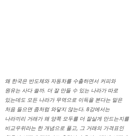
Home
/
경영·경제
/
경제학개론
ECONOMICS
국제무역과 환율 - 비교우위와
외환시장
junetapa
2026. 8. 1
경제학개론 8강 (1/2)
14 min read
왜 한국은 반도체와 자동차를 수출하면서 커피와
원유는 사다 쓸까. 더 잘 만들 수 있는 나라가 따로
있는데도 모든 나라가 무역으로 이득을 본다는 말은
처음 들으면 좀처럼 와닿지 않는다. 8강에서는
나라끼리 거래가 왜 양쪽 모두를 더 잘살게 만드는지를
비교우위라는 한 개념으로 풀고, 그 거래의 가격표인