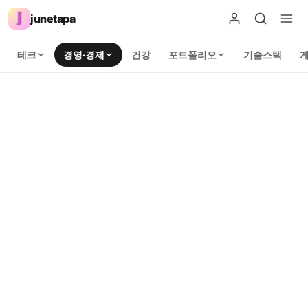
junetapa
테크
경영·경제
건강
포트폴리오
기술스택