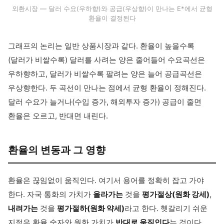
외환시장 — 달러 수요(우하향)와 공급(우상향)이 만나는 E*에서 균형
환율이 결정된다
그래프의 논리는 일반 상품시장과 같다. 환율이 높을수록
(달러가 비쌀수록) 달러를 사려는 양은 줄어들어 수요곡선은
우하향하고, 달러가 비쌀수록 팔려는 양은 늘어 공급곡선은
우상향한다. 두 곡선이 만나는 점에서 균형 환율이 정해진다.
달러 수요가 늘거나(수입 증가, 해외투자 증가) 공급이 줄면
환율은 오르고, 반대면 내린다.
환율의 변동과 그 영향
환율은 끊임없이 움직인다. 여기서 용어를 정확히 잡고 가야
한다. 자국 통화의 가치가
올라가는
것을
평가절상(원화 강세)
,
내려가는
것을
평가절하(원화 약세)
라고 한다. 헷갈리기 쉬운
지점은 환율 숫자와 원화 가치가
반대로 움직인다
는 것이다.